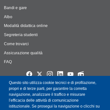
Bandi e gare
Albo
Modalità didattica online
Segreteria studenti
Come trovarci
Assicurazione qualità
FAQ
Questo sito utilizza cookie tecnici e di profilazione,
Partita IVA: 00427620364
propri e di terze parti, per garantire la corretta
e-mail: urp@unimore.it
navigazione, analizzare il traffico e misurare
PEC: primo contatto: urp@pec.unimore.it
l'efficacia delle attività di comunicazione
Indirizzo ReGIndE per notifica Atti Processuali:
istituzionale. Se prosegui la navigazione o clicchi su