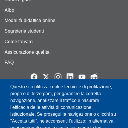
Albo
Modalità didattica online
Segreteria studenti
Come trovarci
Assicurazione qualità
FAQ
Questo sito utilizza cookie tecnici e di profilazione,
Partita IVA: 00427620364
propri e di terze parti, per garantire la corretta
e-mail: urp@unimore.it
navigazione, analizzare il traffico e misurare
PEC: primo contatto: urp@pec.unimore.it
l'efficacia delle attività di comunicazione
Indirizzo ReGIndE per notifica Atti Processuali:
istituzionale. Se prosegui la navigazione o clicchi su
direzionelegale@pec.unimore.it
"Accetta tutti", ne acconsenti l'utilizzo; in alternativa,
puoi personalizzare la scelta, salvando le tue