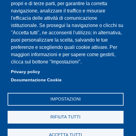
Partita IVA: 00427620364
propri e di terze parti, per garantire la corretta
e-mail: urp@unimore.it
navigazione, analizzare il traffico e misurare
PEC: primo contatto: urp@pec.unimore.it
l'efficacia delle attività di comunicazione
Indirizzo ReGIndE per notifica Atti Processuali:
istituzionale. Se prosegui la navigazione o clicchi su
direzionelegale@pec.unimore.it
"Accetta tutti", ne acconsenti l'utilizzo; in alternativa,
puoi personalizzare la scelta, salvando le tue
Sede di Modena
: Via Università 4, 41121 Modena, Tel. 059
preferenze e scegliendo quali cookie attivare. Per
2056511 - Fax 059 245156
maggiori informazioni e per sapere come gestirli,
clicca sul bottone "Impostazioni".
Sede di Reggio Emilia
: Viale A. Allegri 9, 42121 Reggio
Emilia, Tel. 0522 523041 - Fax 0522 523045
Privacy policy
Documentazione Cookie
IMPOSTAZIONI
RIFIUTA TUTTI
ACCETTA TUTTI