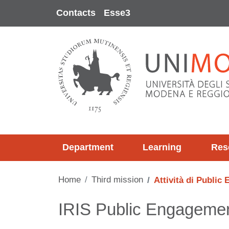
Skip to main content
Contacts
Esse3
Department
Learning
Res
Home
Third mission
Attività di Publi
Contenuto
IRIS Public Engageme