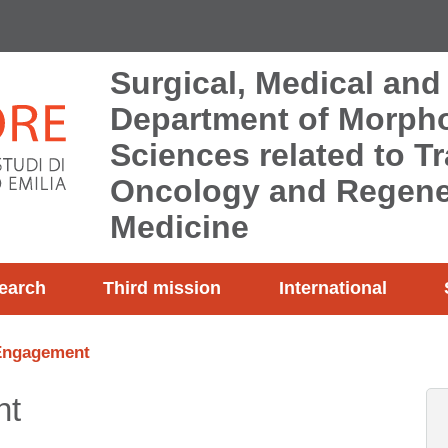
Surgical, Medical and
Department of Morpho
Sciences related to T
Oncology and Regene
Medicine
earch
Third mission
International
c Engagement
nt