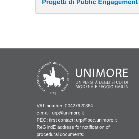
Progetti di Public Engagement 
VAT number: 00427620364
e-mail: urp@unimore.it
PEC: first contact: urp@pec.unimore.it
ReGIndE address for notification of
procedural documents: