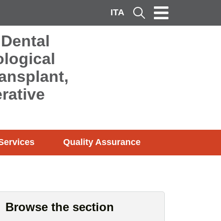
ITA
Cerca
 Dental
logical
ransplant,
rative
Services
Quality Assurance
Browse the section